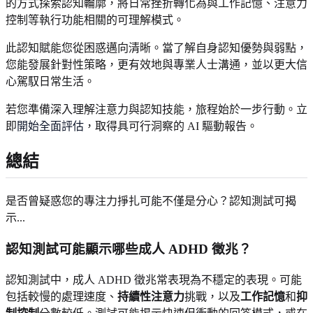
的方式探索認知輪廓，將日常挫折轉化為與工作記憶、注意力
控制等執行功能相關的可理解模式。
此認知賦能您從困惑邁向清晰。當了解自身認知優勢與弱點，
您能發展針對性策略，更有效地與專業人士溝通，並以更大信
心駕馭日常生活。
若您準備深入理解注意力與認知技能，旅程始於一步行動。立
即
開始全面評估
，取得具可行洞察的 AI 驅動報告。
總結
是否曾疑惑您的專注力掙扎可能不僅是分心？認知測試可揭
示...
認知測試可能顯示哪些成人 ADHD 徵兆？
認知測試中，成人 ADHD 徵兆常表現為不穩定的表現。可能
包括較慢的處理速度、
持續性注意力
挑戰，以及
工作記憶
和
抑