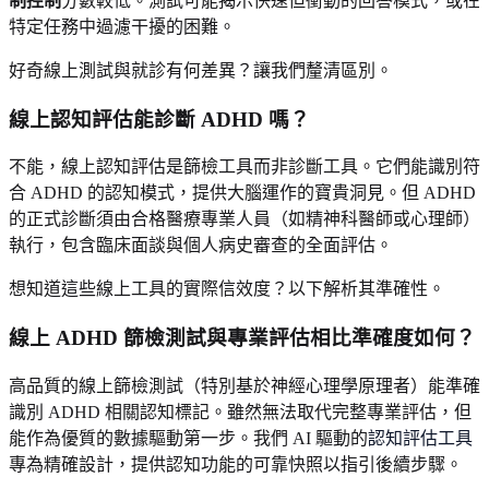
制控制
分數較低。測試可能揭示快速但衝動的回答模式，或在
特定任務中過濾干擾的困難。
好奇線上測試與就診有何差異？讓我們釐清區別。
線上認知評估能診斷 ADHD 嗎？
不能，線上認知評估是篩檢工具而非診斷工具。它們能識別符
合 ADHD 的認知模式，提供大腦運作的寶貴洞見。但 ADHD
的正式診斷須由合格醫療專業人員（如精神科醫師或心理師）
執行，包含臨床面談與個人病史審查的全面評估。
想知道這些線上工具的實際信效度？以下解析其準確性。
線上 ADHD 篩檢測試與專業評估相比準確度如何？
高品質的線上篩檢測試（特別基於神經心理學原理者）能準確
識別 ADHD 相關認知標記。雖然無法取代完整專業評估，但
能作為優質的數據驅動第一步。我們 AI 驅動的
認知評估工具
專為精確設計，提供認知功能的可靠快照以指引後續步驟。