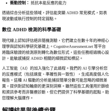
衝動控制：
抵抗本能反應的能力
透過綜合分析這些領域，評估能突顯 ADHD 常見模式，如表
現波動或執行控制的特定弱點。
數位 ADHD 檢測的科學基礎
現代線上認知評估絕非隨機測驗，它們建立在數十年的神經心
理學與認知科學研究基礎上。CognitiveAssessment.net 等平台
將臨床驗證的檢測原則轉化為數位形式，這些任務經過精心設
計，能敏感捕捉 ADHD 相關的細微認知標記。
人工智能（AI）的加入強化了此過程。我們的 AI 引擎分析您
的反應模式（包括速度、準確性與一致性），生成高度個人化
報告。這種 AI 驅動的分析能捕捉簡單分數可能忽略的細微差
異，提供對認知輪廓的更深刻洞察。雖然這些工具僅用於篩檢
和資訊參考而非醫療診斷，但它們提供了科學基礎的起點，助
您理解大腦運作。
解讀結果與後續步驟