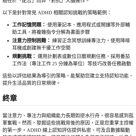
點在於「配合」而非「對抗」大腦運作。
以下是針對常見 ADHD 相關認知挑戰的策略範例：
工作記憶問題：
使用筆記本、應用程式或鬧鐘等外部輔
助工具，將複雜指令分解為書面步驟
注意力控制困難：
練習正念冥想訓練專注力，使用降噪
耳機或創建無干擾工作空間
規劃挑戰：
運用計劃表或數位日曆規劃任務，採用番茄
工作法（專注工作 25 分鐘為單位）等技巧改善任務啟動
這些以評估結果為導引的策略，能幫助您建立支持認知功能、
提升生活品質的日常規律。
終章
當注意力、專注力與組織能力長期如逆水行舟，很容易感到孤
軍奮戰。然而，發掘這些挑戰背後的原因，正是您重掌主控權
的第一步。ADHD 線上認知評估提供私密、可及且數據驅動