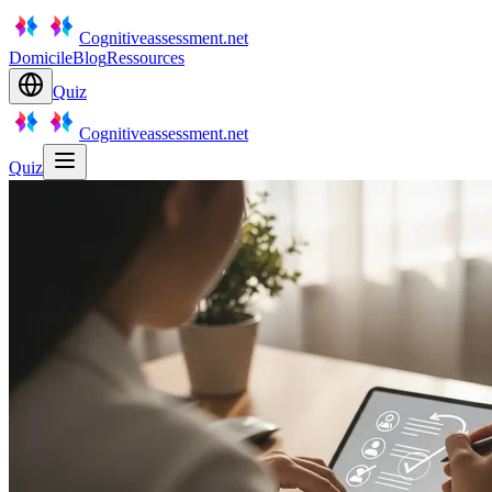
Cognitiveassessment.net
Domicile
Blog
Ressources
Quiz
Cognitiveassessment.net
Quiz