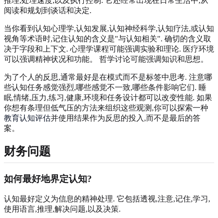
推理,处理速度,以及执行控制. 它还经常出现在日常生活中,从
阅读和规划到谈话和决定.
当你看到认知心理学,认知发展,认知神经科学,认知疗法,或认知
视角等术语时,记住认知的含义是"与认知相关". 确切的含义取
决于字段和上下文. 心理学课程可能强调实验和理论. 医疗环境
可以强调精神状况和功能。 哲学讨论可能强调知识和思想。
为了个人的反思,通常最好是在模式而不是标签中思考. 注意哪
些认知任务感觉强烈,哪些感觉不一致,哪些条件影响它们. 睡
眠,情绪,压力,练习,健康,环境和任务设计都可以改变性能. 如果
你想有条理但低气压的方法来组织这些观测,你可以探索一种
教育认知评估
并使用结果作为反思的投入,而不是最后的答
案。
财务问题
如何最好地界定认知?
认知最好定义为信息的精神处理. 它包括透视,注意,记住,学习,
使用语言,推理,解决问题,以及决策.