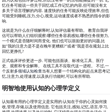
因为认知包括许多过程,所以没有单一的活动能捕捉到一切. 记
忆任务可能说一些关于回忆或工作记忆的内容,但可能没有太
多关于语言理解的内容. 速度快的任务可能反映处理效率,但也
可能受到睡眠,压力,分心,视觉,运动速度或者不熟悉的指令的影
响.
这就是为什么在仔细解释时,认知评估最有帮助。 教育自我评
估可以帮助人们组织观察:哪些任务容易感知,哪些任务很努力,
一个模式是否随时间而变化. 他们也可以鼓励更好的问题,比
如"我的注意力是不是在晚年更糟糕?"或者"我是否在规划上比
回忆更挣扎?
正式临床评价更进一步. 可能包括面谈、标准化工具、医疗
史、观察和专业解释。 在线工具不应取代这一进程。 不过,一
个反射
多领域认知检查
当有人想要一个结构化的起点来思考记
忆,注意力,处理速度,以及执行功能时,可以有所帮助.
明智地使用认知的心理学定义
认知最有用的心理学定义是实用的:认知在于你的心灵如何接
收,管理,存储,以及使用信息. 它包括关注,感知,记忆,语言,学习,