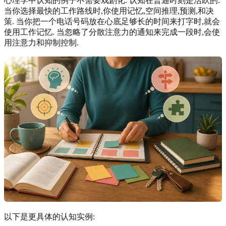
心理学中认知的例子不需要戏剧化. 认知在普通时刻是活跃的.
当你选择最快的工作路线时,你使用记忆,空间推理,预测,和决
策. 当你把一个电话号码放在心底足够长的时间来打字时,就会
使用工作记忆. 当忽略了分散注意力的通知来完成一段时,会使
用注意力和抑制控制.
以下是更具体的认知实例: