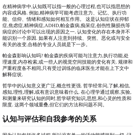
在精神病学中,认知既可以指一般的心理过程,也可以指思想的
内容或风格. 例如,精神病学可能考虑注意力、记忆、执行功
能、信仰、情绪和感知如何相互作用。 这是认知症状在抑郁
症,焦虑症,精神病症,ADHD,帕金森病,痴呆症,创伤性脑损伤等
病症的讨论中可以出现的原因之一. 认知变化的存在本身并不
能识别一个原因. 如果有人注意到持续、突然、恶化或与安全
有关的改变,合格的专业人员就是下一步。
帕金森影响认知吗? 帕金森的疾病可能与注意力,执行功能,处
理速度,内存检索,或一些人的视觉空间技能的变化有关. 规律和
严重程度各不相同,只有受过训练的临床医生才能在上下文中
解释症状.
哲学中的认知意义更广泛,概念性更强. 哲学经常问,了解,相信,
感知,理性,理解,或有意识意味着什么. 在心理学通过观察,实验,
和测量来研究认知的同时,哲学研究知识,思想,和心灵的性质和
限度. 这两个领域重叠,但它们的方法和问题不同。
认知与评估和自我参考的关系