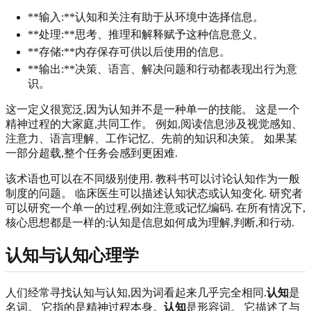
**输入:**认知和关注有助于从环境中选择信息。
**处理:**思考、推理和解释赋予这种信息意义。
**存储:**内存保存可供以后使用的信息。
**输出:**决策、语言、解决问题和行动都表现出行为意
识。
这一定义很宽泛,因为认知并不是一种单一的技能。 这是一个
精神过程的大家庭,共同工作。 例如,阅读信息涉及视觉感知、
注意力、语言理解、工作记忆、先前的知识和决策。 如果某
一部分超载,整个任务会感到更困难.
该术语也可以在不同级别使用. 教科书可以讨论认知作为一般
制度的问题。 临床医生可以描述认知状态或认知变化. 研究者
可以研究一个单一的过程,例如注意或记忆编码. 在所有情况下,
核心思想都是一样的:认知是信息如何成为理解,判断,和行动.
认知与认知心理学
人们经常寻找认知与认知,因为词看起来几乎完全相同.
认知
是
名词。 它指的是精神过程本身。
认知
是形容词。 它描述了与