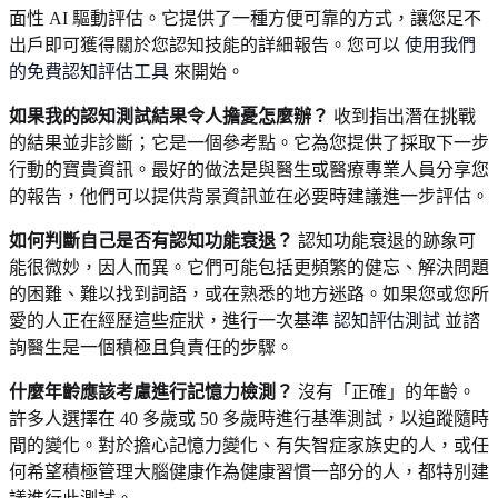
面性 AI 驅動評估。它提供了一種方便可靠的方式，讓您足不
出戶即可獲得關於您認知技能的詳細報告。您可以
使用我們
的免費認知評估工具
來開始。
如果我的認知測試結果令人擔憂怎麼辦？
收到指出潛在挑戰
的結果並非診斷；它是一個參考點。它為您提供了採取下一步
行動的寶貴資訊。最好的做法是與醫生或醫療專業人員分享您
的報告，他們可以提供背景資訊並在必要時建議進一步評估。
如何判斷自己是否有認知功能衰退？
認知功能衰退的跡象可
能很微妙，因人而異。它們可能包括更頻繁的健忘、解決問題
的困難、難以找到詞語，或在熟悉的地方迷路。如果您或您所
愛的人正在經歷這些症狀，進行一次基準
認知評估測試
並諮
詢醫生是一個積極且負責任的步驟。
什麼年齡應該考慮進行記憶力檢測？
沒有「正確」的年齡。
許多人選擇在 40 多歲或 50 多歲時進行基準測試，以追蹤隨時
間的變化。對於擔心記憶力變化、有失智症家族史的人，或任
何希望積極管理大腦健康作為健康習慣一部分的人，都特別建