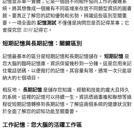
記憶並非單一實體；它是一個由不同組件協同工作的複雜系
統。將其想像成一個擁有不同區域來存放不同類型資訊的圖書
館。要真正了解您的認知優勢和劣勢，辨識這些區別至關重
要。一項全面的
記憶測試
不僅僅是詢問您是否記得某事；它
會探究您
如何
記得它。
短期記憶與長期記憶：關鍵區別
記憶最基本的區分是短期記憶和長期記憶儲存。
短期記憶
是
您大腦的臨時記憶庫，資訊保留幾秒到一分鐘。這是您用來記
住電話號碼，以便撥打的記憶。其容量有限，通常一次只能容
納大約七個項目。
相反地，
長期記憶
是儲存您知識、經驗和技能的龐大且持久
的系統。這裡的記憶可以持續一生。資訊透過重複和聯想等過
程從短期記憶轉移到長期記憶。了解這兩個系統的健康狀況對
於全面了解您的認知功能至關重要。
工作記憶：您大腦的活躍工作區