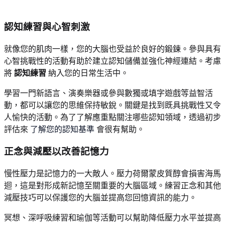
認知練習與心智刺激
就像您的肌肉一樣，您的大腦也受益於良好的鍛鍊。參與具有
心智挑戰性的活動有助於建立認知儲備並強化神經連結。考慮
將
認知練習
納入您的日常生活中。
學習一門新語言、演奏樂器或參與數獨或填字遊戲等益智活
動，都可以讓您的思維保持敏銳。關鍵是找到既具挑戰性又令
人愉快的活動。為了了解應重點關注哪些認知領域，透過初步
評估來
了解您的認知基準
會很有幫助。
正念與減壓以改善記憶力
慢性壓力是記憶力的一大敵人。壓力荷爾蒙皮質醇會損害海馬
迴，這是對形成新記憶至關重要的大腦區域。練習正念和其他
減壓技巧可以保護您的大腦並提高您回憶資訊的能力。
冥想、深呼吸練習和瑜伽等活動可以幫助降低壓力水平並提高