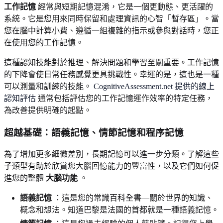
工作記憶
經常與短期記憶混淆，它是一個更動態、更活躍的
系統。它是您用來同時保留和處理資訊的心智「暫存區」。當
您在腦中計算小費、遵循一組複雜的指示或參與對話時，您正
在使用您的工作記憶。
這種認知技能對於推理、解決問題和學習至關重要。工作記憶
的下降會使日常任務感覺更具挑戰性。幸運的是，這也是一種
可以測量和訓練的技能。
CognitiveAssessment.net 提供的線上
認知評估
通常包括評估您的工作記憶運作效率的特定任務，
為改善提供明確的起點。
超越基礎：語義記憶、情節記憶和程序記憶
為了增加更多細微差別，長期記憶可以進一步分類。了解這些
子類型有助於欣賞您大腦回憶能力的豐富性，以及它們如何促
進您的整體
大腦功能
。
語義記憶
：這是您的常識百科全書—關於世界的知識、
概念和想法。知道巴黎是法國的首都就是一種語義記憶。