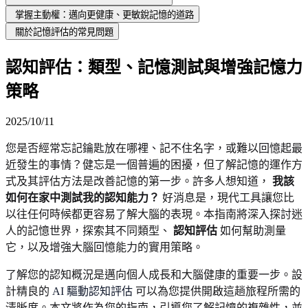
掌握主動權：邁向更健康、更敏銳記憶的道路
關於記憶評估的常見問題
認知評估：類型、記憶測試與增強記憶力
策略
2025/10/11
您是否經常忘記鑰匙放在哪裡、記不住名字，或難以回憶起最
近發生的事情？健忘是一個普遍的困擾，但了解記憶的運作方
式及其評估方法是改善記憶的第一步。許多人想知道，
我該
如何在家中測試我的認知能力？
好消息是，現代工具讓您比
以往任何時候都更容易了解大腦的表現。本指南將深入探討迷
人的記憶世界，探索其不同類型、
認知評估
如何幫助測量
它，以及增強大腦回憶能力的實用策略。
了解您的認知概況是邁向個人成長和大腦健康的重要一步。設
計精良的
AI 驅動認知評估
可以為您提供開啟這趟旅程所需的
清晰度。本文將作為您的指南，引導您了解記憶的複雜性，並