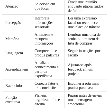
Ouvir uma reunião
Seleciona em
Atenção
enquanto ignora ruídos
que focar
de fundo
Interpreta
Ler uma expressão
Percepção
informações
facial ou reconhecer
sensoriais
uma placa de trânsito
Armazena e
Lembrar uma dica de
Memória
recupera
senha ou um item da
informações
lista de compras
Compreende e
Seguir instruções por
Linguagem
produz palavras
escrito
Atualiza o
Ajustar-se após
conhecimento a
Aprendizagem
feedback em um
partir da
projeto
experiência
Conecta fatos e
Escolher a rota mais
Raciocínio
tira conclusões
prática para casa
Planeja,
Pausar antes de enviar
Função
organiza, inibe e
uma mensagem
executiva
alterna
emocional