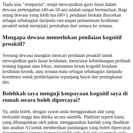
Tiada usia "sempurna", tetapi mewujudkan garis dasar dalam
dewasa pertengahan (40-an-50-an) adalah sangat bermanfaat. Bagi
orang dewasa yang lebih tua (60+), penilaian berkala disyorkan
sebagai sebahagian daripada rancangan pemantauan kesihatan
proaktif untuk menjejaki perubahan dari semasa ke semasa.
Mengapa dewasa memerlukan penilaian kognitif
proaktif?
Seorang dewasa mungkin mencari penilaian proaktif untuk
mewujudkan garis dasar kesihatan, menyiasat kebimbangan peribadi
tentang ingatan atau fokus, memantau kesan kognitif keadaan
kesihatan kronik, atau semata-mata sebagai sebahagian daripada
komitmen untuk pembelajaran sepanjang hayat dan peningkatan
diri.
Bolehkah saya menguji keupayaan kognitif saya di
rumah secara boleh dipercayai?
Ya, anda boleh, dengan syarat anda menggunakan alat yang
berkualiti tinggi dan direka secara saintifik. Platform seperti kami,
yang dibangunkan oleh pakar, menggunakan kaedah yang disahkan
dan analisis AI untuk memberikan pandangan yang boleh dipercayai
dan terperinci tentang fungsi kognitif anda dari privasi rumah anda