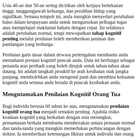
Usia 40-an dan 50-an sering dicirikan oleh kerjaya bertekanan
tinggi, tanggungjawab keluarga, dan peralihan hidup yang
signifikan. Semasa tempoh ini, anda mungkin menyedari perubahan
halus dalam keupayaan anda untuk menguruskan pelbagai tugas
atau mempelajari maklumat baharu dengan cepat. Ini selalunya
adalah perubahan normal, tetapi mewujudkan
tahap kognitif
penting
melalui penilaian boleh memberikan jaminan dan
pandangan yang berharga.
Penilaian garis dasar dalam dewasa pertengahan membantu anda
memahami prestasi kognitif puncak anda. Data ini berfungsi sebagai
penanda aras peribadi yang boleh dirujuk untuk tahun-tahun akan
datang. Ini adalah langkah proaktif ke arah kesihatan otak jangka
panjang, membolehkan anda mengenal pasti dan membina kekuatan
kognitif anda semasa anda berada di puncak kesibukan anda.
Mengutamakan Penilaian Kognitif Orang Tua
Bagi individu berusia 60 tahun ke atas, mengutamakan
penilaian
kognitif orang tua
menjadi semakin penting. Apabila risiko
keadaan kognitif yang berkaitan dengan usia meningkat,
pemantauan berkala membantu membezakan antara penuaan normal
dan tanda-tanda yang mungkin memerlukan perbincangan dengan
doktor. Ia memberikan ketenangan fikiran untuk individu dan orang