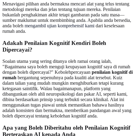
Menavigasi pilihan anda bermakna mencari alat yang telus tentang
metodologi mereka dan jelas tentang tujuan mereka. Penilaian
bukanlah penghakiman akhir tetapi gambaran pada satu masa—
sumber maklumat untuk membimbing anda. Apabila anda bersedia,
anda boleh
mengambil ujian komprehensif kami
dari keselesaan
rumah anda.
Adakah Penilaian Kognitif Kendiri Boleh
Dipercayai?
Soalan utama yang sering ditanya oleh ramai orang ialah,
"Bagaimana saya boleh menguji keupayaan kognitif saya di rumah
dengan boleh dipercayai?" Kebolehpercayaan
penilaian kognitif di
rumah
bergantung sepenuhnya pada kualiti alat tersebut. Kuiz
dalam talian yang mudah mungkin menghiburkan tetapi kurang
ketegasan saintifik. Walau bagaimanapun, platform yang
dibangunkan oleh ahli neuropsikologi dan pakar AI, seperti kami,
dibina berdasarkan prinsip yang terbukti secara klinikal. Alat ini
menggunakan tugas piawai untuk memastikan bahawa hasilnya
adalah konsisten dan bermakna, memberikan pandangan awal yang
boleh dipercayai tentang kebolehan kognitif anda.
Apa yang Boleh Diberitahu oleh Penilaian Kognitif
Berteraskan AI kepada Anda