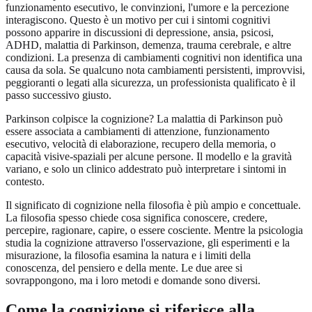
funzionamento esecutivo, le convinzioni, l'umore e la percezione
interagiscono. Questo è un motivo per cui i sintomi cognitivi
possono apparire in discussioni di depressione, ansia, psicosi,
ADHD, malattia di Parkinson, demenza, trauma cerebrale, e altre
condizioni. La presenza di cambiamenti cognitivi non identifica una
causa da sola. Se qualcuno nota cambiamenti persistenti, improvvisi,
peggioranti o legati alla sicurezza, un professionista qualificato è il
passo successivo giusto.
Parkinson colpisce la cognizione? La malattia di Parkinson può
essere associata a cambiamenti di attenzione, funzionamento
esecutivo, velocità di elaborazione, recupero della memoria, o
capacità visive-spaziali per alcune persone. Il modello e la gravità
variano, e solo un clinico addestrato può interpretare i sintomi in
contesto.
Il significato di cognizione nella filosofia è più ampio e concettuale.
La filosofia spesso chiede cosa significa conoscere, credere,
percepire, ragionare, capire, o essere cosciente. Mentre la psicologia
studia la cognizione attraverso l'osservazione, gli esperimenti e la
misurazione, la filosofia esamina la natura e i limiti della
conoscenza, del pensiero e della mente. Le due aree si
sovrappongono, ma i loro metodi e domande sono diversi.
Come la cognizione si riferisce alla