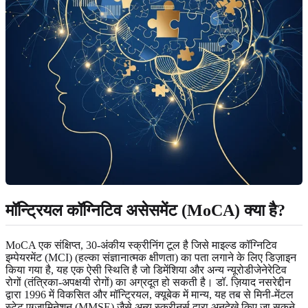
मॉन्ट्रियल कॉग्निटिव असेसमेंट (MoCA) क्या है?
MoCA एक संक्षिप्त, 30-अंकीय स्क्रीनिंग टूल है जिसे माइल्ड कॉग्निटिव
इम्पेयरमेंट (MCI) (हल्का संज्ञानात्मक क्षीणता) का पता लगाने के लिए डिज़ाइन
किया गया है, यह एक ऐसी स्थिति है जो डिमेंशिया और अन्य न्यूरोडीजेनेरेटिव
रोगों (तंत्रिका-अपक्षयी रोगों) का अग्रदूत हो सकती है। डॉ. ज़ियाद नसरेद्दीन
द्वारा 1996 में विकसित और मॉन्ट्रियल, क्यूबेक में मान्य, यह तब से मिनी-मेंटल
स्टेट एग्जामिनेशन (MMSE) जैसे अन्य स्क्रीनर्स द्वारा अनदेखे किए जा सकने