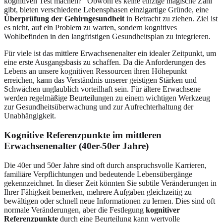
kognitiven Test machen?“ Obwohl es keine einzige magische Zahl
gibt, bieten verschiedene Lebensphasen einzigartige Gründe, eine
Überprüfung der Gehirngesundheit
in Betracht zu ziehen. Ziel ist
es nicht, auf ein Problem zu warten, sondern kognitives
Wohlbefinden in den langfristigen Gesundheitsplan zu integrieren.
Für viele ist das mittlere Erwachsenenalter ein idealer Zeitpunkt, um
eine erste Ausgangsbasis zu schaffen. Da die Anforderungen des
Lebens an unsere kognitiven Ressourcen ihren Höhepunkt
erreichen, kann das Verständnis unserer geistigen Stärken und
Schwächen unglaublich vorteilhaft sein. Für ältere Erwachsene
werden regelmäßige Beurteilungen zu einem wichtigen Werkzeug
zur Gesundheitsüberwachung und zur Aufrechterhaltung der
Unabhängigkeit.
Kognitive Referenzpunkte im mittleren
Erwachsenenalter (40er-50er Jahre)
Die 40er und 50er Jahre sind oft durch anspruchsvolle Karrieren,
familiäre Verpflichtungen und bedeutende Lebensübergänge
gekennzeichnet. In dieser Zeit könnten Sie subtile Veränderungen in
Ihrer Fähigkeit bemerken, mehrere Aufgaben gleichzeitig zu
bewältigen oder schnell neue Informationen zu lernen. Dies sind oft
normale Veränderungen, aber die Festlegung
kognitiver
Referenzpunkte
durch eine Beurteilung kann wertvolle