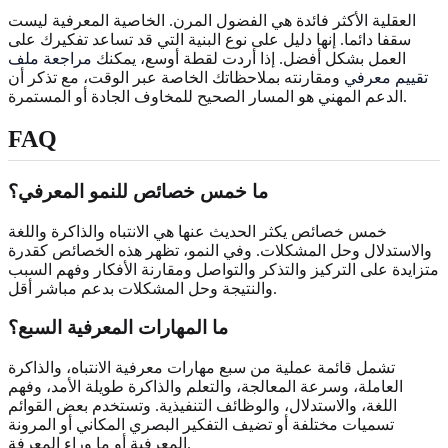
العقلية الأكثر فائدة هي الفضول المرن. الخاصية المعرفية ليست
سقفا دائما. إنها دليل على نوع البنية التي قد تساعد تفكيرك على
العمل بشكل أفضل. إذا أردت لقطة أوسع، يمكنك
مراجعة ملف
تقييم معرفي
ومقارنته بملاحظاتك الخاصة عبر الوقت، مع تذكر أن
الدعم المهني هو المسار الصحيح للمخاوف الجادة أو المستمرة.
FAQ
ما خمس خصائص للنمو المعرفي؟
خمس خصائص يكثر الحديث عنها هي الانتباه والذاكرة واللغة
والاستدلال وحل المشكلات. وفي النمو، تظهر هذه الخصائص كقدرة
متزايدة على التركيز والتذكر والتواصل ومقارنة الأفكار وفهم السبب
والنتيجة وحل المشكلات بدعم مباشر أقل.
ما المهارات المعرفية السبع؟
تشمل قائمة عملية من سبع مهارات معرفية الانتباه، والذاكرة
العاملة، وسرعة المعالجة، والتعلم والذاكرة طويلة الأمد، وفهم
اللغة، والاستدلال، والوظائف التنفيذية. وتستخدم بعض القوائم
تسميات مختلفة أو تضيف التفكير البصري المكاني أو المرونة
المعرفية أو ما وراء المعرفة.