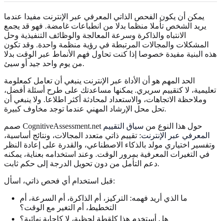
يمكن أن يكون الفحص الذاتي المعرفي عبر الإنترنت مفيدا عندما
يريد الشخص تأملا منظما بدلا من انطباعات غامضة. فهو قد يجمع
الانتباه والذاكرة وسرعة المعالجة والوظائف التنفيذية وحل
المشكلات والمجالات المرتبطة في رؤية منظمة واحدة. وقد تكون
هذه البنية مفيدة خصوصا إذا كنت تحاول فهم الأنماط عبر الوقت بدلا
من يوم واحد جيد أو سيئ.
الحد المهم هو أن الأداة عبر الإنترنت ينبغي أن تعامل كمعلومة
تعليمية، لا كتقييم سريري. يمكنها مساعدتك على طرح أسئلة أفضل،
وملاحظة الاتجاهات، والاستعداد لمحادثة أكثر اطلاعا. ولا ينبغي أن
تحل محل الإرشاد المهني عندما توجد مخاوف كبيرة.
صمم CognitiveAssessment.net حول هذا النوع من
سياق التقييم
المعرفي عبر الإنترنت
: تقييم ذاتي متعدد المجالات، ونتائج أساسية،
وتفسير اختياري مولد بالذكاء الاصطناعي، والقدرة على إعادة النظر
في التغيرات المعرفية بمرور الوقت. وعند استخدامه بعناية، يمكنه
دعم التأمل من دون تحويل الدرجة إلى حكم ثابت.
قبل استخدام أي فحص ذاتي، اسأل:
ما الذي أريد فهمه: التركيز، أم الذاكرة، أم السرعة، أم
التخطيط، أم التغير مع الوقت؟
هل أستخدم هذا كلقطة لحظية، لا كإجابة نهائية؟