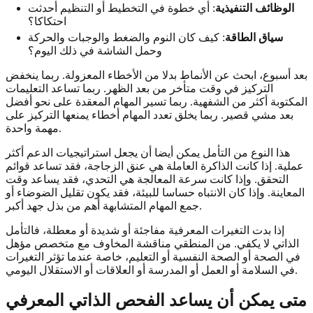
الوظائف التنفيذية
: أي خطوة في التخطيط أو التنظيم أحدثت
احتكاكا؟
سياق الطاقة
: كيف كان النوم والضغط والوجبات والحركة
وحمل الشاشة في ذلك اليوم؟
بعد أسبوع، ابحث عن الأنماط بدلا من الأخطاء المعزولة. ربما ينخفض
التركيز في وقت متأخر من بعد الظهر. ربما تساعد التعليمات
المكتوبة أكثر من الشفهية. ربما تسير المهام المعقدة على نحو أفضل
بعد مشي قصير. ربما يخلق تعدد المهام أخطاء يمنعها التركيز على
مهمة واحدة.
هذا النوع من التأمل يمكن أيضا أن يجعل استراتيجيات الدعم أكثر
عملية. إذا كانت الذاكرة العاملة هي عنق الزجاجة، فقد تساعد قوائم
التحقق. وإذا كانت سرعة المعالجة هي التحدي، فقد يساعد وقت
المعاينة. وإذا كان الانتباه حساسا للبيئة، فقد يكون تقليل الضوضاء أو
جمع المهام المتشابهة أهم من بذل جهد أكبر.
إذا بدت التغيرات المعرفية مفاجئة أو شديدة أو معطلة، فالتأمل
الذاتي لا يكفي. من المنطقي مناقشة المخاوف مع متخصص مؤهل
في الصحة أو الصحة النفسية أو التعليم، خاصة عندما تؤثر التغيرات
في السلامة أو العمل أو المدرسة أو العلاقات أو الاستقلال اليومي.
متى يمكن أن يساعد الفحص الذاتي المعرفي