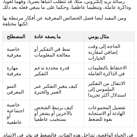
رسالة بريد إلكتروني، مثلا، قد تتطلب انتباها بصريا، وفهما لغويا،
وذاكرة عاملة، وتنظيما عاطفيا، وحكما على ما ينبغي فعله بعد ذلك.
ومن المفيد أيضا فصل الخصائص المعرفية عن أفكار مرتبطة بها
لكنها مختلفة:
مثال يومي
ما يصفه عادة
المصطلح
الحاجة إلى وقت
نمط في التفكير أو
خاصية
إضافي لمقارنة
معالجة المعلومات
معرفية
الخيارات
الاحتفاظ بالتعليمات
قدرة محددة تدعم
مهارة
في الذاكرة العاملة
التفكير
معرفية
الانتقال من التفكير
كيف يتغير التفكير عبر
النمو
الملموس إلى
العمر والخبرة
المعرفي
استدلال أكثر تجريدا
خاصية
تفضيل المجموعات
كيف يرتبط الشخص
اجتماعية
الهادئة أو الاستجابة
بالآخرين أو يشعر أو
أو
بقوة للضغط
يستجيب عاطفيا
عاطفية
في الحياة الواقعية، تتداخل هذه الفئات. فالضغط قد يؤثر في الانتباه.