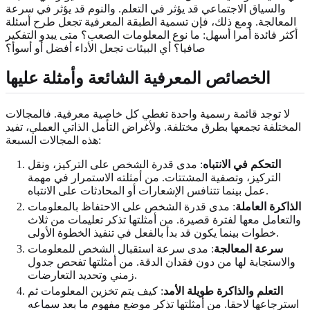
والسياق الاجتماعي قد يؤثر في التعلم. والنوم قد يؤثر في سرعة
المعالجة. ومع ذلك، فإن تسمية الطبقة المعرفية تجعل طرح أسئلة
أكثر فائدة أمرا أسهل: ما نوع المعلومات الصعب؟ متى يبدو التفكير
صافيا؟ أي البيئات تجعل الأداء أفضل أو أسوأ؟
الخصائص المعرفية الشائعة وأمثلة عليها
لا توجد قائمة رسمية واحدة تغطي كل خاصية معرفية. فالمجالات
المختلفة تجمعها بطرق مختلفة. ولأغراض التأمل الذاتي العملي، تفيد
هذه المجالات السبعة:
التحكم في الانتباه
: مدى قدرة الشخص على التركيز، ونقل
التركيز، وتصفية المشتتات. من أمثلته الاستمرار في مهمة
عمل بينما تتنافس الإشعارات أو المحادثات على الانتباه.
الذاكرة العاملة
: مدى قدرة الشخص على الاحتفاظ بالمعلومات
والتعامل معها لفترة قصيرة. من أمثلتها تذكر تعليمات من ثلاث
خطوات بينما يكون قد بدأ بالفعل في تنفيذ الخطوة الأولى.
سرعة المعالجة
: مدى سرعة استقبال الشخص للمعلومات
والاستجابة لها من دون فقدان الدقة. من أمثلتها تفحص جدول
زمني وتحديد التعارضات.
التعلم والذاكرة طويلة الأمد
: كيف يتم تخزين المعلومات ثم
استرجاعها لاحقا. من أمثلتها تذكر موضع مفهوم ما بعد سماعه