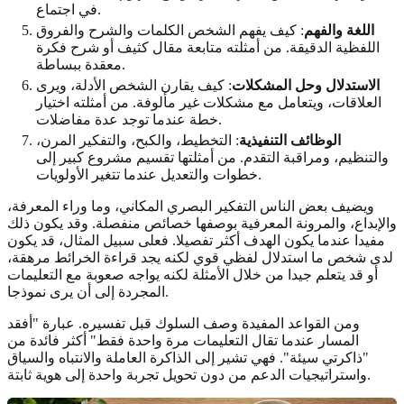
في اجتماع.
اللغة والفهم
: كيف يفهم الشخص الكلمات والشرح والفروق
اللفظية الدقيقة. من أمثلته متابعة مقال كثيف أو شرح فكرة
معقدة ببساطة.
الاستدلال وحل المشكلات
: كيف يقارن الشخص الأدلة، ويرى
العلاقات، ويتعامل مع مشكلات غير مألوفة. من أمثلته اختيار
خطة عندما توجد عدة مفاضلات.
الوظائف التنفيذية
: التخطيط، والكبح، والتفكير المرن،
والتنظيم، ومراقبة التقدم. من أمثلتها تقسيم مشروع كبير إلى
خطوات والتعديل عندما تتغير الأولويات.
ويضيف بعض الناس التفكير البصري المكاني، وما وراء المعرفة،
والإبداع، والمرونة المعرفية بوصفها خصائص منفصلة. وقد يكون ذلك
مفيدا عندما يكون الهدف أكثر تفصيلا. فعلى سبيل المثال، قد يكون
لدى شخص ما استدلال لفظي قوي لكنه يجد قراءة الخرائط مرهقة،
أو قد يتعلم جيدا من خلال الأمثلة لكنه يواجه صعوبة مع التعليمات
المجردة إلى أن يرى نموذجا.
ومن القواعد المفيدة وصف السلوك قبل تفسيره. عبارة "أفقد
المسار عندما تقال التعليمات مرة واحدة فقط" أكثر فائدة من
"ذاكرتي سيئة". فهي تشير إلى الذاكرة العاملة والانتباه والسياق
واستراتيجيات الدعم من دون تحويل تجربة واحدة إلى هوية ثابتة.