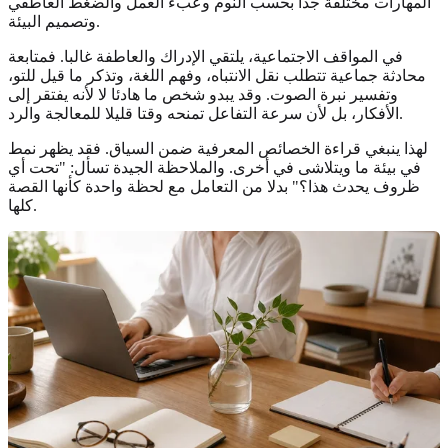
المهارات مختلفة جدا بحسب النوم وعبء العمل والضغط العاطفي
وتصميم البيئة.
في المواقف الاجتماعية، يلتقي الإدراك والعاطفة غالبا. فمتابعة
محادثة جماعية تتطلب نقل الانتباه، وفهم اللغة، وتذكر ما قيل للتو،
وتفسير نبرة الصوت. وقد يبدو شخص ما هادئا لا لأنه يفتقر إلى
الأفكار، بل لأن سرعة التفاعل تمنحه وقتا قليلا للمعالجة والرد.
لهذا ينبغي قراءة الخصائص المعرفية ضمن السياق. فقد يظهر نمط
في بيئة ما ويتلاشى في أخرى. والملاحظة الجيدة تسأل: "تحت أي
ظروف يحدث هذا؟" بدلا من التعامل مع لحظة واحدة كأنها القصة
كلها.