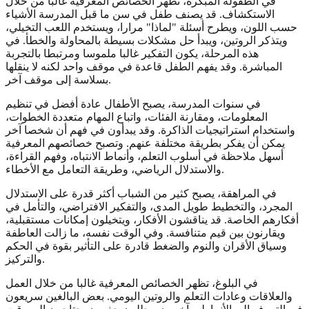
في الطفولة المبكرة، تظهر الخصائص المعرفية غالبا من خلال
الاستكشاف. قد يصنف طفل في سن ما قبل المدرسة الأشياء
حسب اللون، ويطرح أسئلة "لماذا" مرارا، ويستخدم اللعب التخيلي،
ويتذكر الروتين، ويبدأ حل مشكلات بسيطة بالمحاولة والخطأ. في
هذه المرحلة، يكون التفكير غالبا ملموسا ومرتبطا بالتجربة
المباشرة. وقد يفهم الطفل قاعدة في موقف واحد لكنه لا ينقلها
بسلاسة إلى موقف آخر.
في سنوات المدرسة، يصبح الأطفال عادة أفضل في تنظيم
المعلومات، ومقارنة الفئات، واتباع المهام متعددة الخطوات،
واستخدام استراتيجيات الذاكرة. وقد يبدأون في فهم أن شخصا آخر
يمكن أن يفكر بطريقة مختلفة عنهم. وتصبح خصائصهم المعرفية
أسهل ملاحظة في أسلوب التعلم، وأنماط الانتباه، وفهم القراءة،
والاستدلال الرياضي، وطريقة التعامل مع الأخطاء.
في المراهقة، يصبح كثير من الشباب أكثر قدرة على الاستدلال
المجرد، والتخطيط طويل المدى، والتفكير الافتراضي، والتأمل في
أفكارهم الخاصة. قد يناقشون الأفكار، ويتخيلون إمكانات مستقبلية،
ويقارنون بين قيم متنافسة. وفي الوقت نفسه، ما زالت العاطفة
وسياق الأقران والنوم والضغط قادرة على التأثير بقوة في الحكم
والتركيز.
في البلوغ، تظهر الخصائص المعرفية غالبا من خلال العمل
والعلاقات وعادات التعلم والروتين اليومي. بعض البالغين سريعون