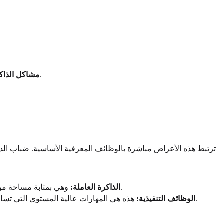
تنسى ما كنت على وشك فعله، تضع الأشياء في غير مكانها بشكل متكرر، أو تواجه صعوبة في تذكر المحادثات الأخيرة.
مشاكل الذاك
ترتبط هذه الأعراض مباشرة بالوظائف المعرفية الأساسية. ضباب الدما
وهي بمثابة مساحة مؤقتة في دماغك لحفظ المعلومات ومعالجتها للمهام قصيرة المدى. عندما تتأثر، قد تنسى النقطة التي كنت على وشك طرحها في اجتماع.
الذاكرة العاملة:
هذه هي المهارات عالية المستوى التي تساعدك على التخطيط والتنظيم وتنفيذ المهام. يمكن أن يعطل ضباب الدماغ هذه الوظائف، مما يجعل من الصعب إدارة عبء عملك بفعالية.
الوظائف التنفيذية: