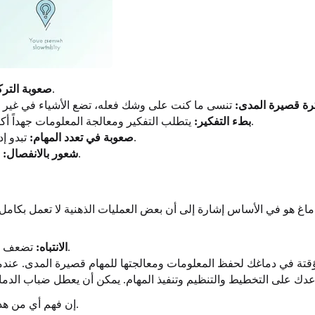
تكافح للبقاء مركزاً على مهمة واحدة وتشتت انتباهك بسهولة.
صعوبة الترك
رة قصيرة المدى:
يتطلب التفكير ومعالجة المعلومات جهداً أكبر من المعتاد. قد يبدو العثور على الكلمات الصحيحة وكأنه صراع.
بطء التفكير:
تبدو إدارة مشاريع أو مسؤوليات متعددة أمراً مرهقاً ويؤدي إلى الارتباك.
صعوبة في تعدد المهام:
تشعر بالانفصال الذهني أو "التوهان"، حتى عندما تحاول الانخراط.
شعور بالانفصال:
غ هو في الأساس إشارة إلى أن بعض العمليات الذهنية لا تعمل بكامل طاق
تضعف قدرتك على تصفية المشتتات والتركيز على المهمة التي بين يديك.
الانتباه:
إن فهم أي من هذه المجالات المحددة يعاني هو المفتاح لإنشاء خطة مستهدفة للتحسين.