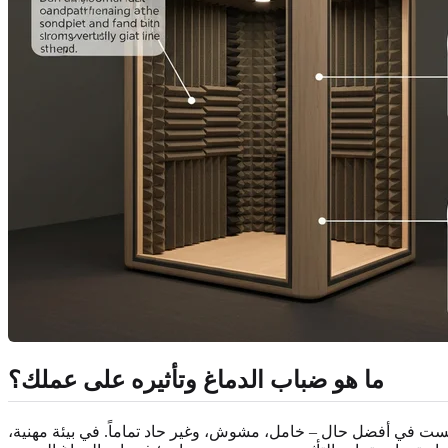
ما هو ضباب الدماغ وتأثيره على عملك؟
يست في أفضل حال – خامل، مشوش، وغير حاد تماماً. في بيئة مهنية،