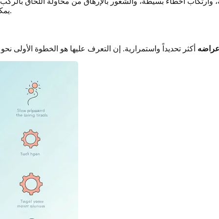
ئية، وارتكاب أخطاء بسيطة، والشعور بالإرهاق من محاولة اللحاق بالركب
يمكن أن يعيق النمو الوظيفي ويزيد بشكل كبير من التوتر المرتبط بالعمل.
عراضه