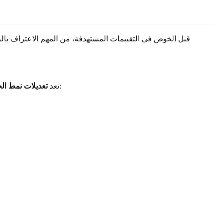
قبل الخوض في التقييمات المستهدفة، من المهم الاعتراف بالر
العامة خط دفاعك الأول ضد التباطؤ المعرفي. هذه العادات مثبتة علمياً لدعم صحة الدماغ بشكل عام ويمكن أن تساعد في رفع الغشاوة:
تعد
تعديلات نمط الح