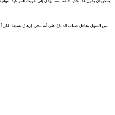
يمكن أن يكون هذا تحدياً خاصاً، مما يؤدي إلى تفويت المواعيد النها
أكثر تحديداً واستمرارية. إن التعرف عليها هو الخطوة الأولى نحو معالجة المشكلة. قد تكون تعاني من ضباب الدماغ إذا لاحظت بانتظام:
من السهل تجاهل ضباب الدماغ على أنه مجرد إرهاق بسيط، لكن
أ